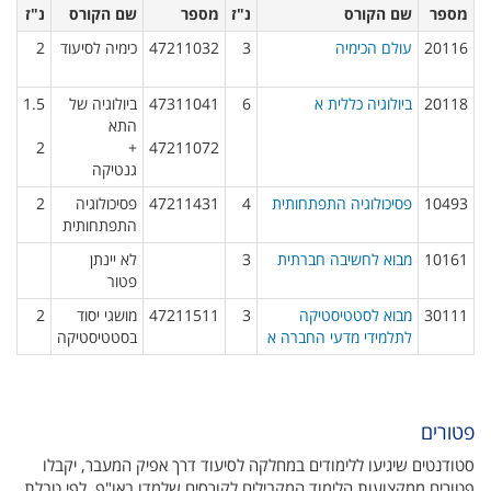
מספר
שם הקורס
נ"ז
מספר
שם הקורס
נ"ז
20116​
עולם הכימיה
3​
47211032​
כימיה לסיעוד
2​
20118​
ביולוגיה כללית א
6​
47311041
ביולוגיה של
1.5
התא
2
+
47211072​
גנטיקה​
10493​
פסיכולוגיה התפתחותית
4​
47211431​
פסיכולוגיה
2​
התפתחותית​
10161​
מבוא לחשיבה חברתית
3​
לא יינתן
פטור​
30111​
מבוא לסטטיסטיקה
3​
47211511​
מושגי יסוד
2​
לתלמידי מדעי החברה א
בסטטיסטיקה​
פטורים
סטודנטים שיגיעו ללימודים במחלקה לסיעוד דרך אפיק המעבר, יקבלו
פטורים ממקצועות הלימוד המקבילים לקורסים שלמדו באו"פ, לפי טבלת