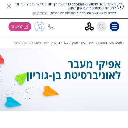
האתר עושה שימוש ב-cookies כדי לספק לך חווית גלישה טובה יותר, וכן
למטרות סטטיסטיקה, איפיון ושיווק.
למידע על cookies ועל מדיניות הפרטיות המעודכנת,
יש ללחוץ כאן
.
הרשמה
Toggle navigation
דלג על תפריט ראשי
האוניברסיטה הפתוחה - אתר הבית
>
אפיקי מעבר
>
בן-גוריון
>
אפיק מעבר למחלקה לסיעוד
אפיקי מעבר
לאוניברסיטת בן-גוריון