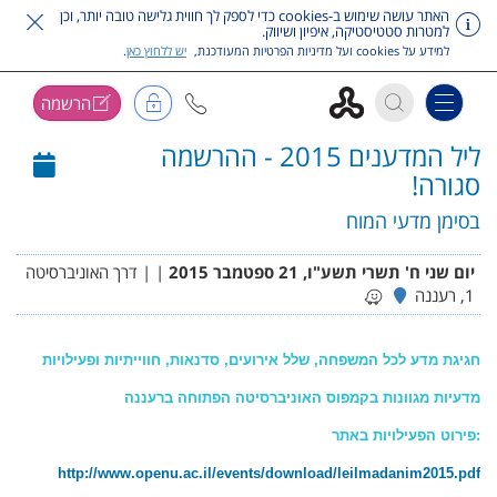
האתר עושה שימוש ב-cookies כדי לספק לך חווית גלישה טובה יותר, וכן
למטרות סטטיסטיקה, איפיון ושיווק.
למידע על cookies ועל מדיניות הפרטיות המעודכנת,
יש ללחוץ כאן
.
הרשמה
Toggle navigation
ליל המדענים 2015 - ההרשמה
דלג על תפריט ראשי
סגורה!
בסימן מדעי המוח
יום שני ח' תשרי תשע"ו, 21 ספטמבר 2015
|
| דרך האוניברסיטה
1, רעננה
חגיגת מדע לכל המשפחה, שלל אירועים, סדנאות, חווייתיות
ופעילויות
מדעיות מגוונות בקמפוס האוניברסיטה הפתוחה ב
רעננה
פירוט הפעילויות באתר:
http://www.openu.ac.il/events/download/leilmadanim2015.pdf