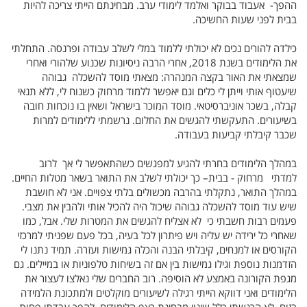
ההפך- אעבוד בבוקר ואלמד לימודי ערב. מבחינתם הייתי צריכה להיות
בבית לפני שעות החשיכה.
כילדה להורים נכים לא יכולתי ללמוד במלי לשלב עבודה ופרנסה. התחלתי
את הלימודים בשנת 2018, אחרי הרבה ניסיונות שכנוע שלהורי ואחרי
שמצאתי את האור בקצה המנהרה: מצאתי מוסד להשכלה גבוהה
שיעטוף אותי וייתן לי כלים וגם יאפשר ללמוד מרחוק כשנוח לי, ללא תנאי
קבלה, בשכר אוניברסיטאי. מוסד המוכר בישראל ושאין בו נוכחות חובה
בשיעורים. התעקשתי להגשים את החלום. נרשמתי ללימודים למרות
שכבר קיבלתי קביעות בעבודה.
במהלך הלימודים בחרתי להגיע למפגשים כשהתאפשר לי אך לרוב
למדתי מרחוק - בבית– כך יכולתי לשלב את התואר בשאר מטלות החיים.
במהלך התואר, נתקלתי בהרבה מכשולים בלתי צפויים. אני לא חושבת
שיש עוד מוסד להשכלה גבוהה שיכול היה להכיל אותי ולהבין את מצבי.
פעמים רבות חשבתי כי לא אצליח להגשים את המטרות שלי. אבל, כמו
שאחרי כל ירידה יש עליה ויש פיתרון לכל בעיה, בכל פעם שפניתי למרכזי
הקורסים או למנחים, קיבלתי הבנה והכלה גמישות ועזרה. תמיד נתנו לי
הזדמנות נוספת וגילו גמישות בין אם זה בשיחות טלפוניות או במיילים. גם
מגפת הקורונה באמצע לא הוסיפה. רוב החברים שלי נאלצו לעצור את
הלימודים ואני דווקא הייתי רגילה לשיעורים מוקלטים ולמתכונת הלמידה