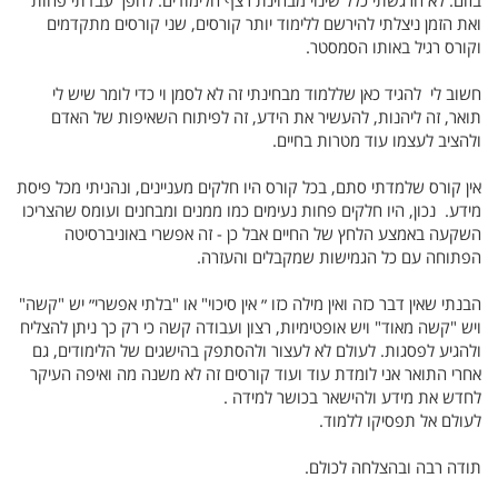
בזום. לא הרגשתי כלל שינוי מבחינת רצף הלימודים. להפך עבדתי פחות
ואת הזמן ניצלתי להירשם ללימוד יותר קורסים, שני קורסים מתקדמים
וקורס רגיל באותו הסמסטר.
חשוב לי להגיד כאן שללמוד מבחינתי זה לא לסמן וי כדי לומר שיש לי
תואר, זה ליהנות, להעשיר את הידע, זה לפיתוח השאיפות של האדם
ולהציב לעצמו עוד מטרות בחיים.
אין קורס שלמדתי סתם, בכל קורס היו חלקים מעניינים, ונהניתי מכל פיסת
מידע. נכון, היו חלקים פחות נעימים כמו ממנים ומבחנים ועומס שהצריכו
השקעה באמצע הלחץ של החיים אבל כן - זה אפשרי באוניברסיטה
הפתוחה עם כל הגמישות שמקבלים והעזרה.
הבנתי שאין דבר כזה ואין מילה כזו ״ אין סיכוי" או "בלתי אפשרי״ יש "קשה"
ויש "קשה מאוד" ויש אופטימיות, רצון ועבודה קשה כי רק כך ניתן להצליח
ולהגיע לפסגות. לעולם לא לעצור ולהסתפק בהישגים של הלימודים, גם
אחרי התואר אני לומדת עוד ועוד קורסים זה לא משנה מה ואיפה העיקר
לחדש את מידע ולהישאר בכושר למידה .
לעולם אל תפסיקו ללמוד.
תודה רבה ובהצלחה לכולם.