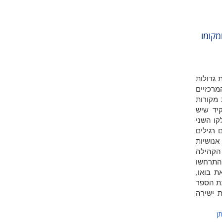
מקומו
 גדולות
מרכזיים
 מקורות
יד שיש
קו השני
 רגילים
אנושיות
 הקהילה
התרחשו
ב את בואו,
ת הספר
רים התייחסות ישירה
ן