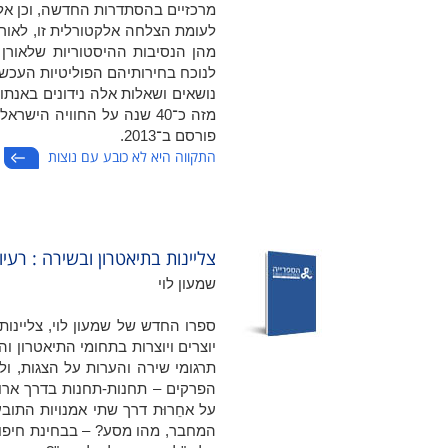
מרכזיים בהסתדרות החדשה, וכן אל
לעומת הצלחה אלקטורלית זו, לאורך
מהן הנסיבות ההיסטוריות שלאורן 
לנוכח בחירותיהם הפוליטיות העכשו
נושאים ושאלות אלה נידונים באנתו
מזה כ־40 שנה על החוויה ה
פורסם ב־2013.
התקווה היא לא כובע עם נוצות
צליינות בתיאטרון ובשירה : רעיונ
שמעון לוי
ספרו החדש של שמעון לוי, צליינו
יוצרים ויוצרות בתחומי התיאטרון וה
תרגומי שירה והערות על הצגות, ול
הפרקים – תחנות-תחנות בדרך ארוכ
על אחֵרוּת דרך שתי אמנויות התובע
המחבר, מהו מסע? – בבחינת חיפוש 