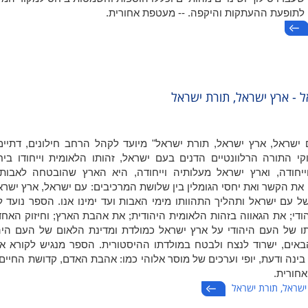
 לתופעת ההעתקות והיקפה. -- מעטפת אחורית.
 - ארץ ישראל, תורת ישראל
שראל, ארץ ישראל, תורת ישראל" מיועד לקהל הרחב חילונים, דתיים
י התורה הרלוונטיים הדנים בעם ישראל, זהותו הלאומית וייחודו בי
ייחודה, וארץ ישראל מעלותיה וייחודה, היא הארץ שהובטחה לאבות
את הקשר ואת יחסי הגומלין בין שלושת המרכיבים: עם ישראל, ארץ ישרא
ל עם ישראל ותהליך התהוותו מימי האבות ועד ימינו אנו. הספר נועד 
די; את הגאווה בזהות הלאומית היהודית; את אהבת הארץ; וחיזוק האח
ו של העם היהודי על ארץ ישראל כמולדת ומדינת הלאום של העם היה
באים, ישרוד לנצח ולבטח במולדתו ההיסטורית. הספר מנגיש לקורא א
ינה ודעת, יופי וערכים של מוסר אלוהי כמו: אהבת האדם, קדושת החיים
אחורית.
ישראל, תורת ישראל