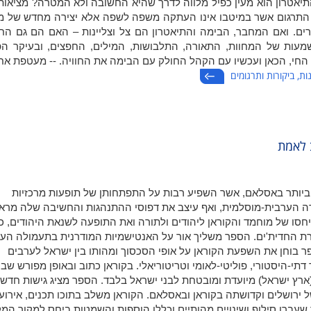
תיאטרון הוא מעין כפיל מלווה לדרך שהיא החשובה ולא המטרה? מציאות
 התרגום אשר במיטבו אינו העתקה משפה לשפה אלא יצירה מחדש של מ
ים. ואם המחבר, הבימה והתיאטרון הם צל וצליינות – האם הם גם הח
עות של המחוות, התאורה, התלבושות, המילים, החפצים, ובעיקר הפ
החי, הכאן ועכשיו עם הקהל החולק עם הבימה את החוויה. -- מעטפת אחו
נות, ביקורות ותרגומים
ב לאמת
ביותר באסלאם, אשר השפיע רבות על התפתחותן של תופעות מרכזיות
ה הערבית-מוסלמית, ואף עיצב את דפוסי ההתנהגות והחשיבה שלה מרא
יחסו של מוחמד והקוראן ליהודים ולתורה ואת התופעה לשנאת היהודים, כ
רת החדית'ים. הספר משליך אור על האנטישמיות המודרנית בתעמולה הע
 בוחן את השפעת הקוראן על אופי הסכסוך ומהותו בין ישראל לערבים
דתי-היסטורי, פוליטי-לאומי וטריטוריאלי. בקוראן כתוב ובאופן מפורש שבנ
רץ ישראל) מיועדת ומובטחת לבני ישראל בלבד. הספר מציג גישות חדשו
ירושלים וקדושתה בקוראן ובאסלאם. הקוראן משלב בתוכו תכנים, אירועי
שעברו סילוף ושינויים מהותיים וכללו הוספות והשמטות ביחס למקור המק