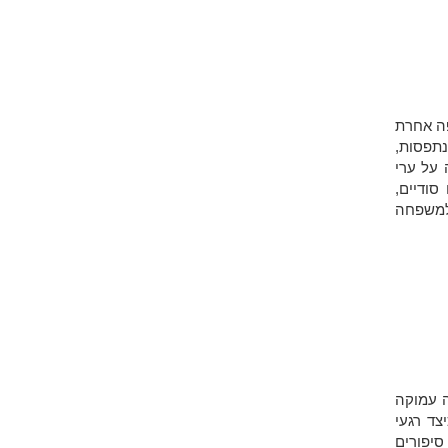
פה אחרת
תפסות,
 על ערי
סודיים,
 למשפחה
ה עמוקה
צד רגעי
סיפורים