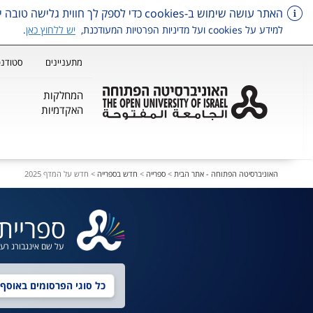
האתר עושה שימוש ב-cookies כדי לספק לך חווית גלישה טובה יותר, וכן למטרות סטטיסטיקה, איפיון ושיווק.
למידע על cookies ועל מדיניות הפרטיות המעודכנת,
יש ללחוץ כאן
.
מתעניינים
סטודנט
המחלקות
האקדמיות
דלג על תפריט ראשי
האוניברסיטה הפתוחה - אתר הבית
>
ספרייה
>
חדש בספרייה
>
חדש על המדף 2025
ספריית
על שם אינגבורג רע
בחירת סוג חיפוש