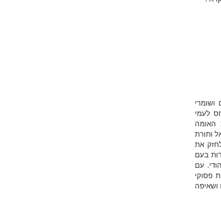
 ושומרי
חס לעמי
 האומה
ל ותורת
לחזק את
דות בעם
ודי. עם
ת פסוקי
 ושאיפה