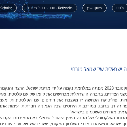
גלובס
עיתון הארץ
Refworks - תוכנה לניהול ציטוטים
 Scholar
ה ישראלית של שמאל מזרחי
מתקפת הרצח של החמאס ב־7 באוקטובר 2023 נענתה במלחמת נקמה על ידי מדינת ישראל. הרצח וה
ני הצדדים. בחברה הישראלית מכחישים את קיומו של עם פלסטיני ואת
חיות. פוליטיקת הכחשה זו מעצבת את היחסים עם הפלסטיניות ומעמ
פר זה דן, ברובו, במורכבות היחסים שבין הגמוניה חברתית, עימות אתנ
ראים מזרחים ואשכנזים בישראל.
 חלק משמעותי מכוחו האלקטורלי של מחנה הימין היהודי־ישראלי בא מתמיכתם הקבו
 ישראל ונציגיהם במרכז השלטון המקומי, יושבי ראש של ועדי עובדים 