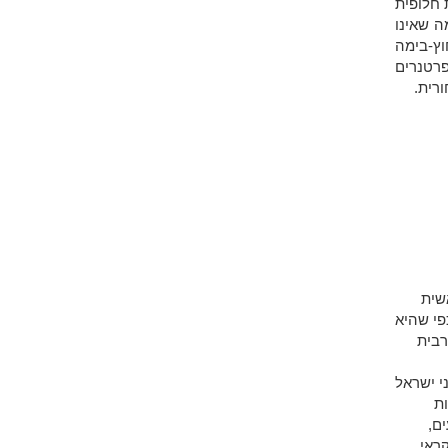
 חלופית
ה שאינו
וץ-בימה
רטנרים
רית.
שית
פי שהיא
רבית
י ישראל
ת
ם,
ראי.