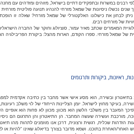
פי רבנים במשרות ובתפקידים דתיים בישראל, מזוהים ומזדהים עם מחנה
 שנים נכשלו ניסיונות של שמאל מזרחי להנהיג תנועה פוליטית מזרחית ו
ניתן לבחון את כישלונו האלקטורלי של שמאל מזרחי? שאלה זו הופכת 
ויות של מזרחים רבים.
לוגיית המאמרים שכתב מאיר עמור, סוציולוג וחוקר של החברה הישראלי
ישראלית של שמאל מזרחי. ספרו הקודם, הארות מהצל: ביקורת הפריבילגיה הא
ות, ראיונות, ביקורות ותרגומים
ת בתיאטרון ובשירה, הוא מסע אישי אשר מחבר בין כתיבה אקדמית למפ
שירה, בעיקר מחוץ לישראל. יומן הצליינות הייחודי של לוי משלב רעיונות, 
פיכך המעבר בין משלבי הלשון הוא מכוון; מכוון לא פחות הוא אופיים ה
ה, מורכבת ועשירה שעשה המחבר. הן התיאטרון והן התרגום הם ניסיו
ות הזדהות שכלית, רגשית ורצונית, דרכן אנו מוזמנים לתהות מהו תיאטר
האחר/האחרת בתוכנו. ושמא מדובר בצורך בדיאלוג שאינו "להיות או לא