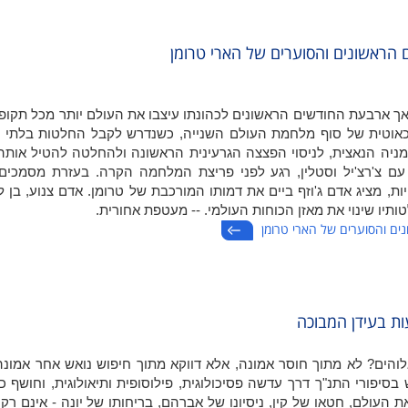
הראשונים והסוערים של הארי טרומן
 אך ארבעת החודשים הראשונים לכהונתו עיצבו את העולם יותר מכל תקו
כאוטית של סוף מלחמת העולם השנייה, כשנדרש לקבל החלטות בלתי נ
ניה הנאצית, לניסוי הפצצה הגרעינית הראשונה ולהחלטה להטיל אותה
עם צ'רצ'יל וסטלין, רגע לפני פריצת המלחמה הקרה. בעזרת מסמכים 
חיות, מציג אדם ג'וזף ביים את דמותו המורכבת של טרומן. אדם צנוע, בן
יו שינוי את מאזן הכוחות העולמי. -- מעטפת אחורית.
ים והסוערים של הארי טרומן
ת בעידן המבוכה
הים? לא מתוך חוסר אמונה, אלא דווקא מתוך חיפוש נואש אחר אמונ
 בסיפורי התנ"ך דרך עדשה פסיכולוגית, פילוסופית ותיאולוגית, וחושף כי
העולם, חטאו של קין, ניסיונו של אברהם, בריחותו של יונה - אינם רק 