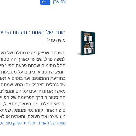
ומניעתן
מותה של האמת : תולדות הפייק 
משה פרל
חשבתם שפייק ניוז זו מחלה של העי
למשה פרל, שצועד לאורך ההיסטוריה
החל מהימים שבהם פרעה הפיץ פייק נ
רומא, שהטביעו כזבים על מטבעות כ
בתודעת ההמונים; ועד בוטים אירא
מאשר אנחנו יודעים עליהם ומנצלים 
ההיסטוריה דרך הפריזמה של הפייק ניו
ופופאי המלח. וגם היטלר, צ'רצ'יל,
סיפור אחד, קוהרנטי ומנומק, שמתא
ניוז עיצבו את העולם, ותאמינו או ל
מותה של האמת : תולדות הפייק ניוז: ה