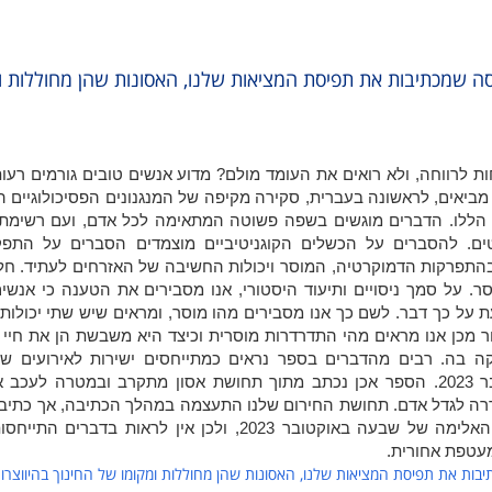
 שמכתיבות את תפיסת המציאות שלנו, האסונות שהן מחוללות ו
ות לרווחה, ולא רואים את העומד מולם? מדוע אנשים טובים גורמים רעות
ביאים, לראשונה בעברית, סקירה מקיפה של המנגנונים הפסיכולוגיים ה
ם הללו. הדברים מוגשים בשפה פשוטה המתאימה לכל אדם, ועם רשימת
ם. להסברים על הכשלים הקוגניטיביים מוצמדים הסברים על התפק
 בהתפרקות הדמוקרטיה, המוסר ויכולות החשיבה של האזרחים לעתיד. חל
. על סמך ניסויים ותיעוד היסטורי, אנו מסבירים את הטענה כי אנשים
ת על כך דבר. לשם כך אנו מסבירים מהו מוסר, ומראים שיש שתי יכולות 
חר מכן אנו מראים מהי התדרדרות מוסרית וכיצד היא משבשת הן את חיי
קה בה. רבים מהדברים בספר נראים כמתייחסים ישירות לאירועים ש
ומתרחשים בישראל החל מאוקטובר 2023. הספר אכן נכתב מתוך תחושת אסון מתקרב ובמטרה לעכ
רה לגדל אדם. תחושת החירום שלנו התעצמה במהלך הכתיבה, אך כתיב
הושלמה כשבוע לפני ההתפרצות האלימה של שבעה באוקטובר 2023, ולכן אין לראות בדב
מעטפת אחורית.
ת את תפיסת המציאות שלנו, האסונות שהן מחוללות ומקומו של החינוך בהיווצרות