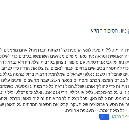
ניוז: הסיפור המלא
דן הדיגיטלי? תופעת לוואי הרסנית של רשתות חברתיות? אתם מוזמנים 
 האנושית ומראה איך מאז ומעולם מנהיגים השתמשו בכזבים כדי לשלוט 
יוז על גבי אנדרטאות עם סיפורי ניצחון בקרבות שלא היו ולא נבראו; דר
די להתפאר בכיבושים בדויים; עבור לנאצים שניצלו את הרדיו כדי לצרוב 
ניים שהצליחו לשכנע אלפי ישראלים שמלחמת חרבות ברזל נגרמה בגלל ב
של גנרלים בצה"ל. זהו מסע שמתחיל בטרם הומצא הכתב ומסתיים במאה ה-21, שבה מחשבים יודעי
את זה כדי להוליך אותנו שולל.הכול נראה כל כך מפתיע ומסעיר, כשמתבו
ז. על בר-כוכבא, גליליאו גליליי, מרי אנטואנט. ואלביס פרסלי. וביל גייט
 וטראמפ. הם כולם כאן, ופרל מצליח לחבר אותם זה לזה באופן מרתק, ולהג
ר את מסע האבולוציה של השקר. קבלו את הסיפור המדהים על האופן שבו
א - כל מילה אמת. -- מעטפת אחורית.
סיפור המלא