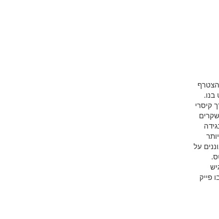
להצטרף
בנו.
ך קיסרי
שקרים
גידה
ם עלינו יותר
ננים על
ס.
יש
 פייק