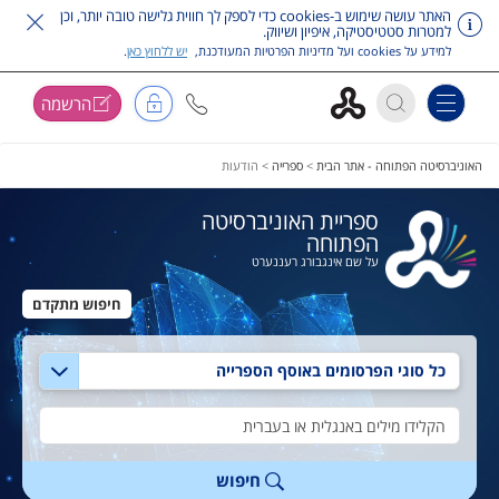
האתר עושה שימוש ב-cookies כדי לספק לך חווית גלישה טובה יותר, וכן
למטרות סטטיסטיקה, איפיון ושיווק.
למידע על cookies ועל מדיניות הפרטיות המעודכנת,
יש ללחוץ כאן
.
הרשמה
Toggle navigation
דלג על תפריט ראשי
האוניברסיטה הפתוחה - אתר הבית
>
ספרייה
>
הודעות
ספריית האוניברסיטה
הפתוחה
על שם אינגבורג רעננערט
חיפוש מתקדם
בחירת סוג חיפוש
טקסט חיפוש
חיפוש