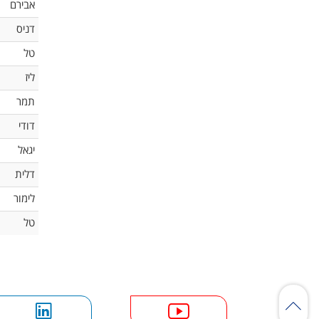
אבירם
דניס
טל
ליז
תמר
דודי
יגאל
דלית
לימור
טל