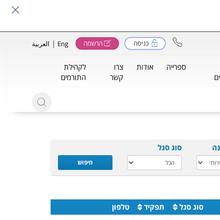
|
כניסה
הרשמה
Eng
العربية
ספרייה
אודות
צרו
לקהילת
ם
קשר
התורמים
נה
סוג סגל
חיפוש
סוג סגל
תפקיד
טלפון