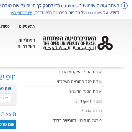
האתר עושה שימוש ב-cookies כדי לספק לך חווית גלישה טובה יותר, וכן למטרות סטטיסטיקה, איפיון ושיווק.
למידע על cookies ועל מדיניות הפרטיות המעודכנת,
יש ללחוץ כאן
.
מתעניינים
סטודנט
המחלקות
האקדמיות
דלג על תפריט ראשי
אודות הסגל האקדמי הבכיר
חיפוש 
אודות סגל ההוראה האקדמי
שם פר
אודות הסגל המינהלי
מזכירות אקדמית
מבנה ארגוני
תוצאות חי
פורטל מנחים - למורשים בלבד
שם פרט