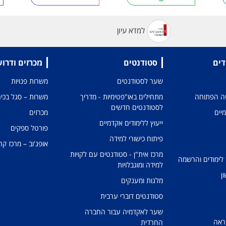
למדא עיון
דים
סטודנטים
מכרזים ודרו
שער לסטודנטים
משרות פנויות
טה הפתוחה
מתחילים באו"פטימיות - מדריך
משרות – סגל בכיר
לסטודנטים חדשים
מיים
מכרזים
ייעוץ ללימודים אקדמיים
פורטל ספקים
פיתוח כישורי למידה
אופג'וב – מרכז קר
מרכז אית"ן - סטודנטים עם לקויות
 לימודים והרשמה
למידה ומוגבלויות
ן
מלגות ומענקים
סטודנטים דוברי ערבית
שער לאקדמיה עבור החברה
ראה
החרדית