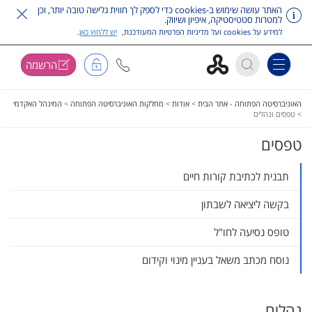
האתר עושה שימוש ב-cookies כדי לספק לך חווית גלישה טובה יותר, וכן
למטרות סטטיסטיקה, איפיון ושיווק.
למידע על cookies ועל מדיניות הפרטיות המעודכנת,
יש ללחוץ כאן
.
הרשמה
Toggle navigation
דלג על תפריט ראשי
האוניברסיטה הפתוחה - אתר הבית
>
אודות
>
מחלקות האוניברסיטה הפתוחה
>
המינהל האקדמי
>
טפסים ונהלים
טפסים
תבנית לכתיבת קורות חיים
בקשה ליציאה לשבתון
טופס נסיעה לחו"ל
נוסח מכתב משאל בעניין מינוי וקידום
נהלים