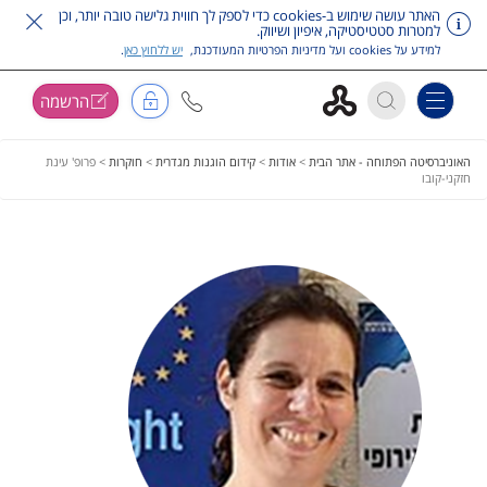
האתר עושה שימוש ב-cookies כדי לספק לך חווית גלישה טובה יותר, וכן
למטרות סטטיסטיקה, איפיון ושיווק.
למידע על cookies ועל מדיניות הפרטיות המעודכנת,
יש ללחוץ כאן
.
הרשמה
Toggle navigation
דלג על תפריט ראשי
האוניברסיטה הפתוחה - אתר הבית
>
אודות
>
קידום הוגנות מגדרית
>
חוקרות
>
פרופ' עינת
חזקני-קובו