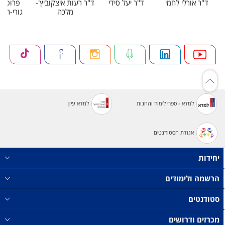
ד"ר אורלי לחמי
ד"ר יעל סידי
ד"ר רעות איצקוביץ'-
פרופ' 
מלכה
גורי-רוזנ
למדא - ספרי לימוד והחנות
למדא עיון
אגודת הסטודנטים
יחידות
הרשמה ולימודים
סטודנטים
מכרזים ודרושים