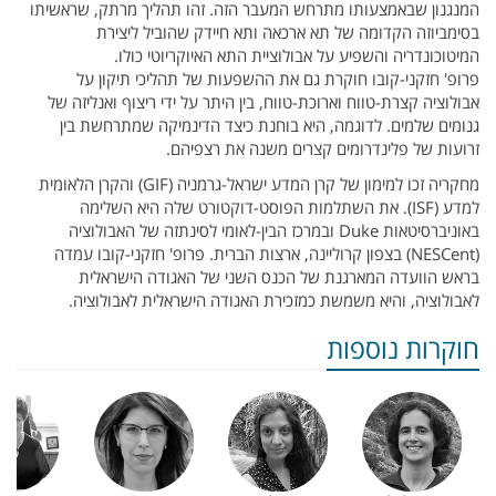
המנגנון שבאמצעותו מתרחש המעבר הזה. זהו תהליך מרתק, שראשיתו
בסימביוזה הקדומה של תא ארכאה ותא חיידק שהוביל ליצירת
המיטוכונדריה והשפיע על אבולוציית התא האיוקריוטי כולו.
פרופ' חזקני-קובו חוקרת גם את ההשפעות של תהליכי תיקון על
אבולוציה קצרת-טווח וארוכת-טווח, בין היתר על ידי ריצוף ואנליזה של
גנומים שלמים. לדוגמה, היא בוחנת כיצד הדינמיקה שמתרחשת בין
זרועות של פלינדרומים קצרים משנה את רצפיהם.
מחקריה זכו למימון של קרן המדע ישראל-גרמניה (
GIF
) והקרן הלאומית
למדע (
ISF
). את השתלמות הפוסט-דוקטורט שלה היא השלימה
באוניברסיטאות
Duke
ובמרכז הבין-לאומי לסינתזה של האבולוציה
(NESCent)
בצפון קרוליינה, ארצות הברית. פרופ' חזקני-קובו עמדה
בראש הוועדה המארגנת של הכנס השני של האגודה הישראלית
לאבולוציה, והיא משמשת כמזכירת האגודה הישראלית לאבולוציה.
חוקרות נוספות