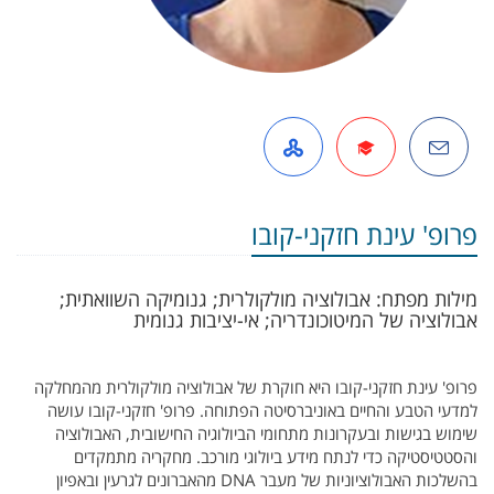
דואל
Google Scholar
אתר אישי באופ
פרופ' עינת חזקני-קובו
מילות מפתח: אבולוציה מולקולרית; גנומיקה השוואתית;
אבולוציה של המיטוכונדריה; אי-יציבות גנומית
פרופ' עינת חזקני-קובו היא חוקרת של אבולוציה מולקולרית מהמחלקה
למדעי הטבע והחיים באוניברסיטה הפתוחה. פרופ' חזקני-קובו עושה
שימוש בגישות ובעקרונות מתחומי הביולוגיה החישובית, האבולוציה
והסטטיסטיקה כדי לנתח מידע ביולוגי מורכב. מחקריה מתמקדים
בהשלכות האבולוציוניות של מעבר
DNA
מהאברונים לגרעין ובאפיון