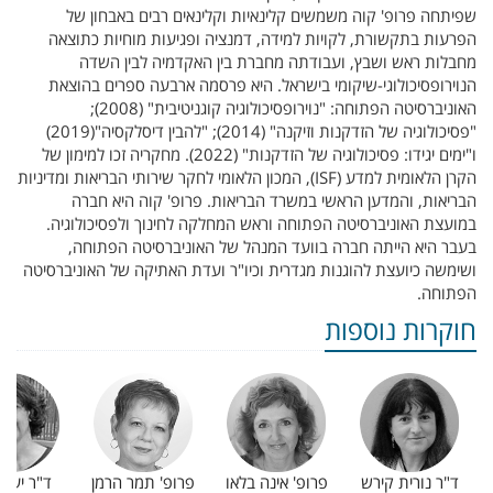
שפיתחה פרופ' קוה משמשים קלינאיות וקלינאים רבים באבחון של
הפרעות בתקשורת, לקויות למידה, דמנציה ופגיעות מוחיות כתוצאה
מחבלות ראש ושבץ, ועבודתה מחברת בין האקדמיה לבין השדה
הנוירופסיכולוגי-שיקומי בישראל. היא פרסמה ארבעה ספרים בהוצאת
האוניברסיטה הפתוחה: "נוירופסיכולוגיה קוגניטיבית"
(2008);
"פסיכולוגיה של הזדקנות וזיקנה"
(2014); "להבין דיסלקסיה"
(2019)
ו"ימים יגידו: פסיכולוגיה של הזדקנות" (2022). מחקריה זכו למימון של
הקרן הלאומית למדע (
ISF
), ה
מכון הלאומי לחקר שירותי הבריאות ומדיניות
הבריאות, והמדען הראשי במשרד הבריאות.
פרופ' קוה היא חברה
במועצת האוניברסיטה הפתוחה וראש המחלקה לחינוך ולפסיכולוגיה.
בעבר היא הייתה חברה בוועד המנהל של האוניברסיטה הפתוחה,
ושימשה כיועצת להוגנות מגדרית וכיו"ר ועדת האתיקה של האוניברסיטה
הפתוחה.
חוקרות נוספות
ד"ר נורית קירש
פרופ' אינה בלאו
פרופ' תמר הרמן
ד"ר יעל 