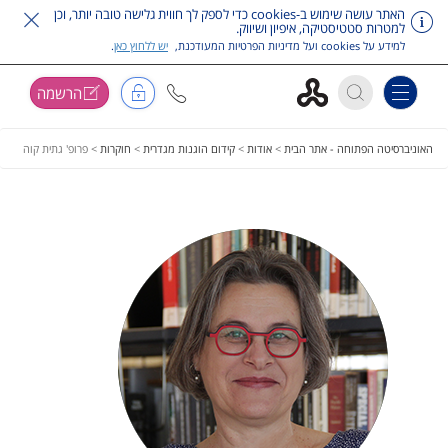
האתר עושה שימוש ב-cookies כדי לספק לך חווית גלישה טובה יותר, וכן
למטרות סטטיסטיקה, איפיון ושיווק.
למידע על cookies ועל מדיניות הפרטיות המעודכנת,
יש ללחוץ כאן
.
הרשמה
Toggle navigation
דלג על תפריט ראשי
האוניברסיטה הפתוחה - אתר הבית
>
אודות
>
קידום הוגנות מגדרית
>
חוקרות
>
פרופ' גתית קוה