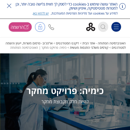
האתר עושה שימוש ב-cookies כדי לספק לך חווית גלישה טובה יותר, וכן
למטרות סטטיסטיקה, איפיון ושיווק.
למידע על cookies ועל מדיניות הפרטיות המעודכנת,
יש ללחוץ כאן
.
הרשמה
Toggle navigation
דלג על תפריט ראשי
האוניברסיטה הפתוחה - אתר הבית
>
דיקנט הסטודנטים
>
או"פג'וב- פרסום משרות, ייעוץ והשמה
לסטודנטים
>
קורסים משלבי התנסות מעשית
>
כימיה: פרויקט מחקר | האוניברסיטה הפתוחה
כימיה: פרויקט מחקר
להיות חלק מקבוצת מחקר