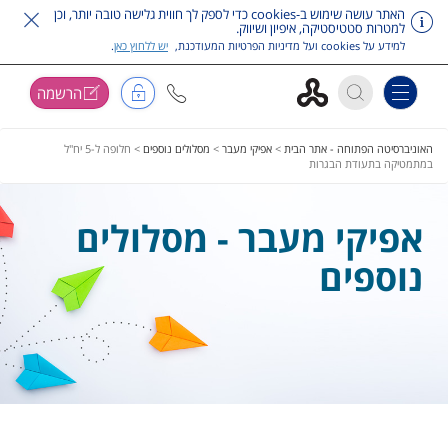
האתר עושה שימוש ב-cookies כדי לספק לך חווית גלישה טובה יותר, וכן
למטרות סטטיסטיקה, איפיון ושיווק.
למידע על cookies ועל מדיניות הפרטיות המעודכנת,
יש ללחוץ כאן
.
הרשמה
Toggle navigation
דלג על תפריט ראשי
האוניברסיטה הפתוחה - אתר הבית
>
אפיקי מעבר
>
מסלולים נוספים
>
חלופה ל-5 יח"ל
במתמטיקה בתעודת הבגרות
אפיקי מעבר - מסלולים
נוספים