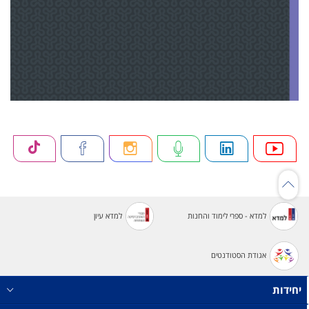
למדא - ספרי לימוד והחנות
למדא עיון
אגודת הסטודנטים
יחידות