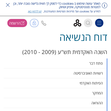
האתר עושה שימוש ב-cookies כדי לספק לך חווית גלישה טובה יותר, וכן
למטרות סטטיסטיקה, איפיון ושיווק.
למידע על cookies ועל מדיניות הפרטיות המעודכנת,
יש ללחוץ כאן
.
הרשמה
Toggle navigation
דוח הנשיאה
דלג על תפריט ראשי
השנה האקדמית תש"ע (2009 - 2010)
פתח דבר
רשויות האוניברסיטה
הפיתוח האקדמי
המחקר
ההוראה