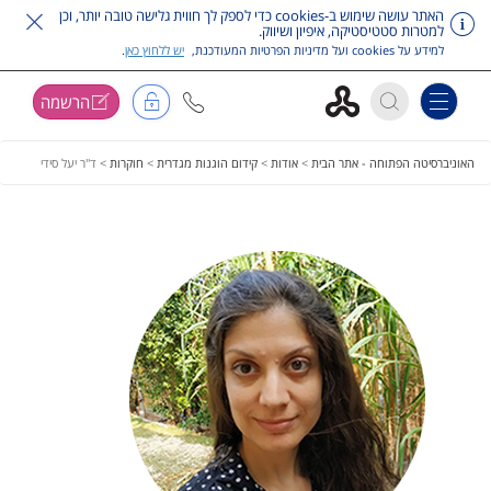
האתר עושה שימוש ב-cookies כדי לספק לך חווית גלישה טובה יותר, וכן
למטרות סטטיסטיקה, איפיון ושיווק.
למידע על cookies ועל מדיניות הפרטיות המעודכנת,
יש ללחוץ כאן
.
הרשמה
Toggle navigation
דלג על תפריט ראשי
האוניברסיטה הפתוחה - אתר הבית
>
אודות
>
קידום הוגנות מגדרית
>
חוקרות
>
ד"ר יעל סידי