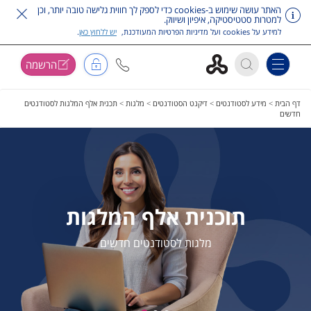
האתר עושה שימוש ב-cookies כדי לספק לך חווית גלישה טובה יותר, וכן
למטרות סטטיסטיקה, איפיון ושיווק.
למידע על cookies ועל מדיניות הפרטיות המעודכנת,
יש ללחוץ כאן
.
הרשמה
Toggle navigation
דלג על תפריט ראשי
דף הבית
>
מידע לסטודנטים
>
דיקנט הסטודנטים
>
מלגות
>
תכנית אלף המלגות לסטודנטים
חדשים
תוכנית אלף המלגות
מלגות לסטודנטים חדשים