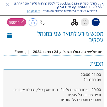
האתר עושה שימוש ב-cookies כדי לספק לך חווית גלישה טובה יותר, וכן
למטרות סטטיסטיקה, איפיון ושיווק.
למידע על cookies ועל מדיניות הפרטיות המעודכנת,
יש ללחוץ כאן
.
הרשמה
Toggle navigation
מפגש מידע לתואר שני במנהל
דלג על תפריט ראשי
עסקים
יום שלישי כ"ג כסלו תשפ"ה, 24 דצמבר 2024
|
| , Zoom
תכנית
20:00-21:00
מה בתכנית?
20:00: הצגת התכנית ע"י ד"ר רינת שאנן-סצ'י, מנהלת אקדמית
תואר שני במנהל עסקים
מוסמכים מספרים על התכנית