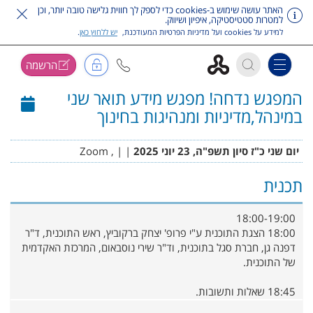
האתר עושה שימוש ב-cookies כדי לספק לך חווית גלישה טובה יותר, וכן
למטרות סטטיסטיקה, איפיון ושיווק.
למידע על cookies ועל מדיניות הפרטיות המעודכנת,
יש ללחוץ כאן
.
הרשמה
Toggle navigation
המפגש נדחה! מפגש מידע תואר שני
דלג על תפריט ראשי
במינהל,מדיניות ומנהיגות בחינוך
יום שני כ"ז סיון תשפ"ה, 23 יוני 2025
|
| , Zoom
תכנית
18:00-19:00
18:00 הצגת התוכנית ע"י פרופ' יצחק ברקוביץ, ראש התוכנית, ד"ר
דפנה גן, חברת סגל בתוכנית, וד"ר שירי נוסבאום, המרכזת האקדמית
של התוכנית.
18:45 שאלות ותשובות.