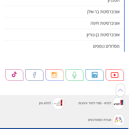
הטכניון
הפקולטה להנדסה
החוג לסטטיסטיקה וחקר ביצועים
אוניברסיטת בר-אילן
ביה"ס למדעי המתמטיקה
אוניברסיטת חיפה
אוניברסיטת בן-גוריון
מסלולים נוספים
למדא - ספרי לימוד והחנות
למדא עיון
אגודת הסטודנטים