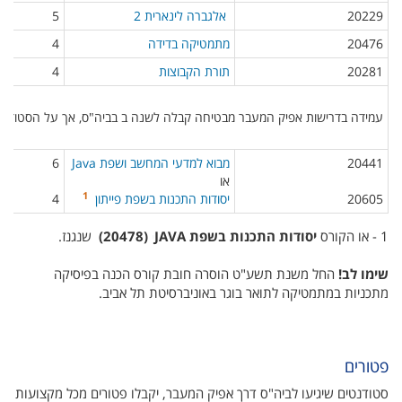
20229​
אלגברה לינארית 2
5
20476​
מתמטיקה בדידה​
4
20281​
תורת הקבוצות​
4
עמידה בדרישות אפיק המעבר מבטיחה קבלה לשנה ב בביה"ס, אך על הסטודנט
​
20441
מבוא למדעי המחשב ושפת Java
6
או
1
20605​
יסודות התכנות בשפת פייתון
4​
1 - או הקורס
יסודות התכנות בשפת JAVA
(20478)
שנגנז.
י
שימו לב!
החל משנת תשע"ט הוסרה חובת קורס הכנה בפיסיקה
מתכניות במתמטיקה לתואר בוגר באוניברסיטת תל אביב.
פטורים
סטודנטים שיגיעו לביה"ס דרך אפיק המעבר, יקבלו פטורים מכל מקצועות