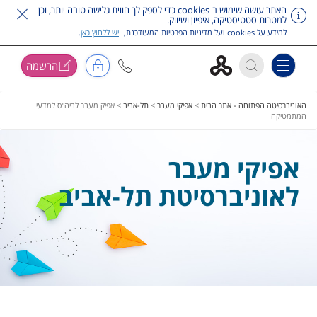
האתר עושה שימוש ב-cookies כדי לספק לך חווית גלישה טובה יותר, וכן
למטרות סטטיסטיקה, איפיון ושיווק.
למידע על cookies ועל מדיניות הפרטיות המעודכנת,
יש ללחוץ כאן
.
הרשמה
Toggle navigation
דלג על תפריט ראשי
האוניברסיטה הפתוחה - אתר הבית
>
אפיקי מעבר
>
תל-אביב
>
אפיק מעבר לביה"ס למדעי
המתמטיקה
אפיקי מעבר
לאוניברסיטת תל-אביב