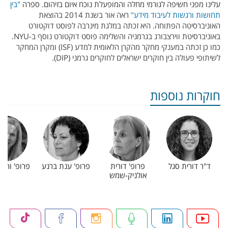
עלינו מפני חשיפה לגורמי מחלה והמופעלת נוכח איום בזיהום. ספרה
"בין
תחושות ורגשות לעיבוד מידע"
ראה אור בשנת 2014 בהוצאת
האוניברסיטה הפתוחה. היא זכתה במלגת מינרבה לפוסט דוקטורט
באוניברסיטת ווירצבורג בגרמניה והשלימה פוסט דוקטורט נוסף ב-NYU.
כמו כן זכתה במענקי מחקר מהקרן הלאומית למדע (ISF) ומקרן המחקר
לשיתופי פעולה בין חוקרים ישראלים לחוקרים גרמני (DIP).
חוקרות נוספות
ד"ר דורית סגל
פרופ' דורית
פרופ' ענת ברנע
פרופ' ורדה
אולניק-שמש