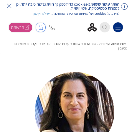
האתר עושה שימוש ב-cookies כדי לספק לך חווית גלישה טובה יותר, וכן
למטרות סטטיסטיקה, איפיון ושיווק.
למידע על cookies ועל מדיניות הפרטיות המעודכנת,
יש ללחוץ כאן
.
הרשמה
Toggle navigation
דלג על תפריט ראשי
האוניברסיטה הפתוחה - אתר הבית
>
אודות
>
קידום הוגנות מגדרית
>
חוקרות
>
פרופ' רוית
נוסינסון