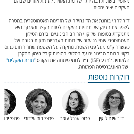
מאופיין בשונות רבה יותר של מזג האוויר, לעומת אזורים שבהם
האקלים יציב יחסית.
ד"ר לחמי בוחנת את הדינמיקה של הזרימה האטמוספרית במטרה
לשפר את הדיוק של תחזיות האקלים לטווח הקצר והארוך. היא
מתמקדת בסופות של קווי הרוחב הבינוניים ובזרם הסילון
האטמוספרי שמייצג אזור של רוחות מערביות חזקות בגובה של
כעשרה ק"מ מעל פני השטח. מחקרה על השפעת שחרור חום כמוס
בקווי הרוחב הבינוניים על מסלולי הסופות קיבל מימון מהקרן
הלאומית למדע (
ISF
).
ד״ר לחמי פיתחה את הקורס
"תורת האקלים"
של האוניברסיטה הפתוחה.
חוקרות נוספות
ד"ר אינה לייקין
פרופ' ענבל עופר
פרופ' חוה אלדובי
פרופ' יהודי