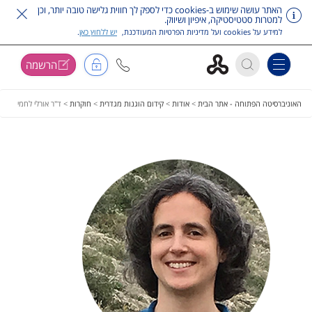
האתר עושה שימוש ב-cookies כדי לספק לך חווית גלישה טובה יותר, וכן
למטרות סטטיסטיקה, איפיון ושיווק.
למידע על cookies ועל מדיניות הפרטיות המעודכנת,
יש ללחוץ כאן
.
הרשמה
Toggle navigation
דלג על תפריט ראשי
האוניברסיטה הפתוחה - אתר הבית
>
אודות
>
קידום הוגנות מגדרית
>
חוקרות
>
ד"ר אורלי לחמי