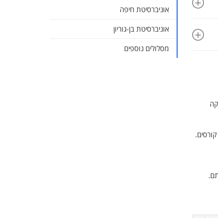
אוניברסיטת חיפה
החוג למדעי החיים - ‏ביולוגיה‎‏
אפיק מעבר לחוג להנדסת חשמל ומדעי
אוניברסיטת בן-גוריון
המחשב
אפיק מעבר למכון למדעי כדור הארץ
מסלולים נוספים
בית הספר למנהל עסקים
חלופה ל-5 יח"ל במתמטיקה בתעודת
הבגרות על סמך קורסים באוניברסיטה
הפתוחה
קה
אפיק מעבר לחוג להנדסת חשמל ופיסיקה
יישומית
אפיק מעבר לתואר בפילוסופיה, כלכלה
ומדע המדינה (פכ"מ)
ם.