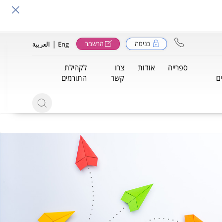
|
כניסה
הרשמה
Eng
العربية
ספרייה
אודות
צרו
לקהילת
ם
קשר
התורמים