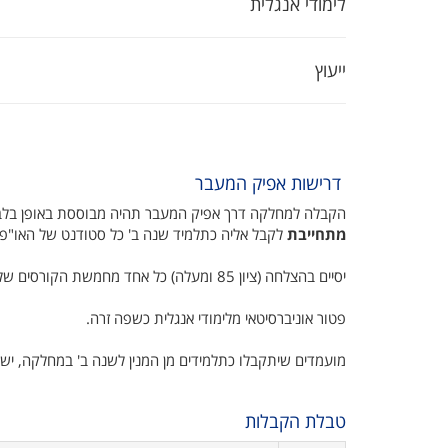
לימודי אנגלית
ייעוץ
דרישות אפיק המעבר
הקבלה למחלקה דרך אפיק המעבר תהיה מבוססת באופן בלבד
מתחייבת
לקבל אליה כתלמיד שנה ב' כל סטודנט של האו"פ,
יסיים בהצלחה (‏ ציון 85 ומעלה‎)‏ כל אחד מחמשת הקורסים של האו"פ המפורטים בטבלת ההקבלות להלן וישיג ממוצע של 87 ומעלה באותם קורסים.
פטור אוניברסיטאי מלימודי אנגלית כשפה זרה.
מועמדים שיתקבלו כתלמידים מן המנין לשנה ב' במחלקה, י
טבלת הקבלות