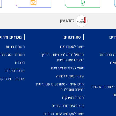
למדא עיון
דים
סטודנטים
מכרזים ודרו
שער לסטודנטים
משרות פנויות
טה הפתוחה
מתחילים באו"פטימיות - מדריך
משרות – סגל בכיר
לסטודנטים חדשים
מיים
מכרזים
ייעוץ ללימודים אקדמיים
פורטל ספקים
פיתוח כישורי למידה
אופג'וב – מרכז קר
מרכז אית"ן - סטודנטים עם לקויות
 לימודים והרשמה
למידה ומוגבלויות
ן
מלגות ומענקים
סטודנטים דוברי ערבית
שער לאקדמיה עבור החברה