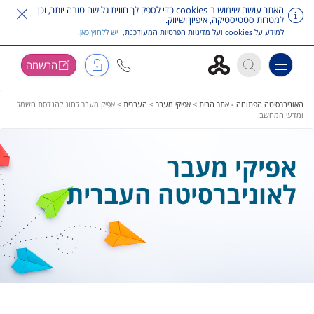
האתר עושה שימוש ב-cookies כדי לספק לך חווית גלישה טובה יותר, וכן
למטרות סטטיסטיקה, איפיון ושיווק.
למידע על cookies ועל מדיניות הפרטיות המעודכנת,
יש ללחוץ כאן
.
הרשמה
Toggle navigation
דלג על תפריט ראשי
האוניברסיטה הפתוחה - אתר הבית
>
אפיקי מעבר
>
העברית
>
אפיק מעבר לחוג להנדסת חשמל
ומדעי המחשב
אפיקי מעבר
לאוניברסיטה העברית