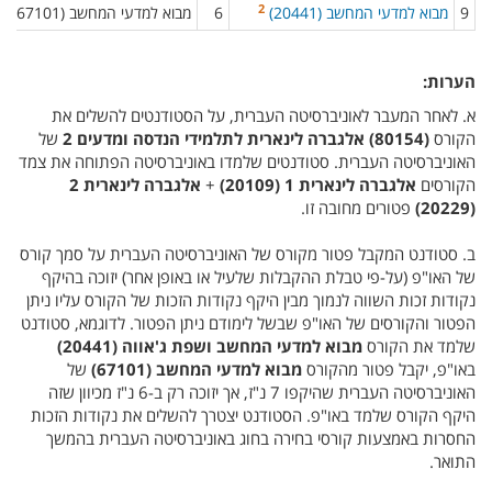
2
9​
מבוא למדעי המחשב (20441)
6​
מבוא למדעי המחשב (67101)​
הערות:
א. לאחר המעבר לאוניברסיטה העברית, על הסטודנטים להשלים את
הקורס
(80154)
אלגברה לינארית לתלמידי הנדסה ומדעים 2
של
האוניברסיטה העברית. סטודנטים שלמדו באוניברסיטה הפתוחה את צמד
הקורסים
אלגברה לינארית 1 (20109)
+
אלגברה לינארית 2
(20229)
פטורים מחובה זו.
ב. סטודנט המקבל פטור מקורס של האוניברסיטה העברית על סמך קורס
של האו"פ (‏על-פי טבלת ההקבלות שלעיל או באופן אחר‎)‏ יזוכה בהיקף
נקודות זכות השווה לנמוך מבין היקף נקודות הזכות של הקורס עליו ניתן
הפטור והקורסים של האו"פ שבשל לימודם ניתן הפטור. לדוגמא, סטודנט
שלמד את הקורס
מבוא למדעי המחשב ושפת ג'אווה (20441)
באו"פ, יקבל פטור מהקורס
מבוא למדעי המחשב (67101)
של
האוניברסיטה העברית שהיקפו 7 נ"ז, אך יזוכה רק ב-6 נ"ז מכיוון שזה
היקף הקורס שלמד באו"פ. הסטודנט יצטרך להשלים את נקודות הזכות
החסרות באמצעות קורסי בחירה בחוג באוניברסיטה העברית בהמשך
התואר.