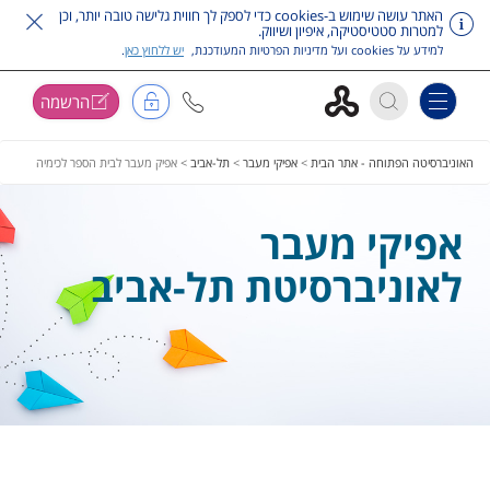
האתר עושה שימוש ב-cookies כדי לספק לך חווית גלישה טובה יותר, וכן
למטרות סטטיסטיקה, איפיון ושיווק.
למידע על cookies ועל מדיניות הפרטיות המעודכנת,
יש ללחוץ כאן
.
הרשמה
Toggle navigation
דלג על תפריט ראשי
האוניברסיטה הפתוחה - אתר הבית
>
אפיקי מעבר
>
תל-אביב
>
אפיק מעבר לבית הספר לכימיה
אפיקי מעבר
לאוניברסיטת תל-אביב