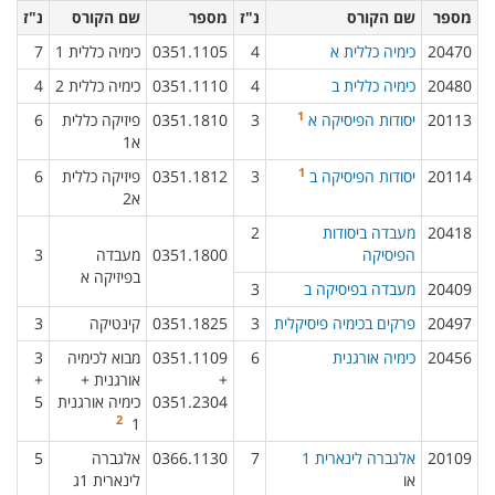
מספר​
שם הקורס​
נ"ז​
מספר​
שם הקורס​​
נ"ז​
20470​
כימיה כללית א
4​
0351.1105​
כימיה כללית 1​
7​
20480​
כימיה כללית ב
4​
0351.1110​
כימיה כללית 2​
4​
1
20113​
יסודות הפיסיקה א
3​
0351.1810​
פיזיקה כללית
6​
א1​
1
20114​
יסודות הפיסיקה ב
3​
0351.1812​
פיזיקה כללית
6​
א2​
20418​
מעבדה ביסודות
2​
הפיסיקה
0351.1800
מעבדה
3​
בפיזיקה א
20409​
מעבדה בפיסיקה ב
3​
20497​
פרקים בכימיה פיסיקלית
3​
0351.1825
קינטיקה​
3​
20456​
כימיה אורגנית
6​
0351.1109
מבוא לכימיה
3
+
אורגנית +
+
0351.2304​
כימיה אורגנית
5​
2
1
20109
אלגברה לינארית 1
7
0366.1130​
אלגברה
5​
או
לינארית 1ג​