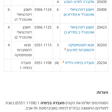
20430​
אלגברה למדעי הטבע
4​
20406​
חשבון דיפרנציאלי
6​
0366.1124​
חשבון
6​
ואינטגרלי א (‏ חדו"א א‎)
דיפרנציאלי
ואינטגרלי 1ג​
20423​
חשבון דיפרנציאלי
6​
0366.1125​
חשבון
4​
ואינטגרלי ב (‏ חדו"א ב‎)
דיפרנציאלי
ואינטגרלי 2ג​
30203​
מבוא לסטטיסטיקה
3​
0351.1115
מבוא
4​
3
ולהסתברות למדעים
להסתברות
וסטטיסטיקה​
3
20234​
מעבדה בכימיה כללית
‏​
(4)​
0351.1108
מעבדה
בכימיה 1​
הערות:
הסטודנטים ישלימו את הקורס
מעבדה בכימיה
1 (‏ 0351.1108‎)‏ בשנת
לימודיהם הראשונה בביה"ס לכימיה באוניברסיטת תל-אביב.